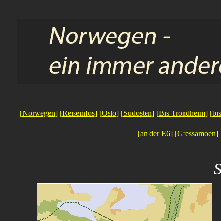
[
Norwegen
] [
Reiseinfos
] [
Oslo
] [
Südosten
] [
Bis Trondheim
] [
bi
[
an der E6
] [
Gressamoen
] 
S